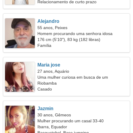
Relacionamento de curto prazo
Alejandro
55 anos, Peixes
Homem procurando uma senhora idosa
176 cm (5'10"), 83 kg (182 libras)
Família
Maria jose
27 anos, Aquário
Uma mulher curiosa em busca de um
relacionamento de longo prazo
Riobamba
Casado
Jazmin
30 anos, Gêmeos
Mulher procurando um casal 33-40
Ibarra, Equador
Basquetebol, Base jumping