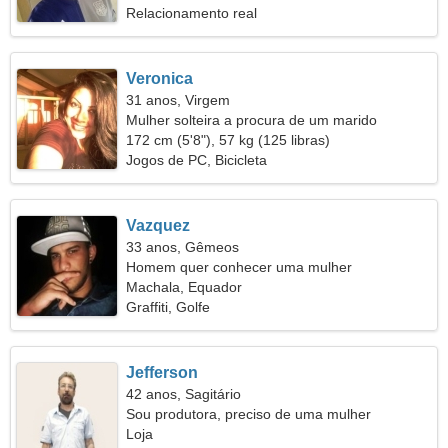
Relacionamento real
Veronica
31 anos, Virgem
Mulher solteira a procura de um marido
172 cm (5'8"), 57 kg (125 libras)
Jogos de PC, Bicicleta
Vazquez
33 anos, Gêmeos
Homem quer conhecer uma mulher
Machala, Equador
Graffiti, Golfe
Jefferson
42 anos, Sagitário
Sou produtora, preciso de uma mulher
espetacular
Loja