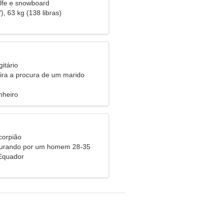
lfe e snowboard
), 63 kg (138 libras)
itário
eira a procura de um marido
nheiro
corpião
curando por um homem 28-35
Equador