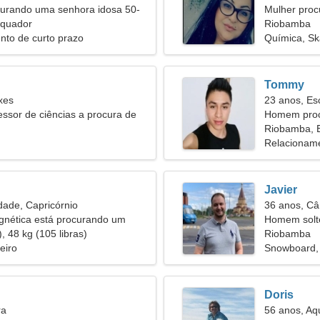
rando uma senhora idosa 50-
Mulher proc
Equador
Riobamba
nto de curto prazo
Química, Sk
Tommy
xes
23 anos, Es
ssor de ciências a procura de
Homem proc
gostosa
Riobamba, 
Relacioname
Javier
dade, Capricórnio
36 anos, Câ
gnética está procurando um
Homem solt
, 48 kg (105 libras)
34
Riobamba
eiro
Snowboard, 
Doris
ra
56 anos, Aq