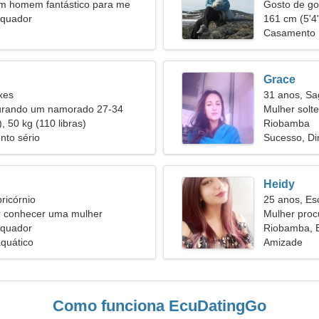
um homem fantástico para me
Gosto de go
Equador
161 cm (5'4"
Casamento
Grace
xes
31 anos, Sag
urando um namorado 27-34
Mulher solt
, 50 kg (110 libras)
Riobamba
nto sério
Sucesso, Di
Heidy
ricórnio
25 anos, Es
 conhecer uma mulher
Mulher pro
Equador
Riobamba, 
aquático
Amizade
Como funciona EcuDatingGo