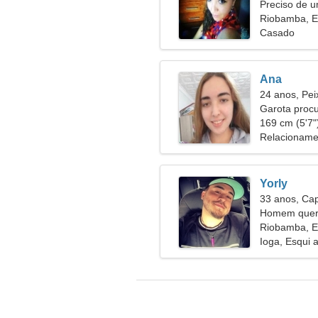
Preciso de 
divertir
Riobamba, 
Casado
Ana
24 anos, Pei
Garota proc
169 cm (5'7")
Relacioname
Yorly
33 anos, Cap
Homem quer
Riobamba, 
Ioga, Esqui 