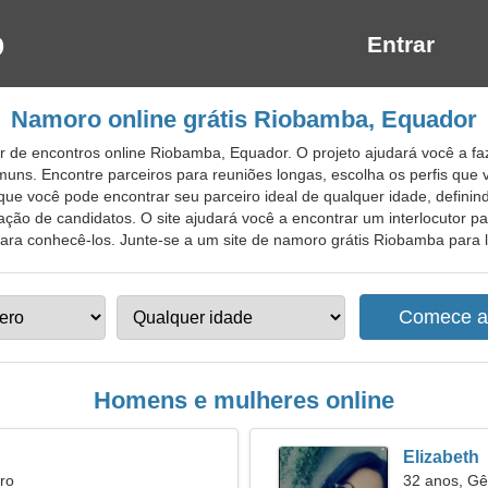
Entrar
Namoro online grátis Riobamba, Equador
 de encontros online Riobamba, Equador. O projeto ajudará você a fa
uns. Encontre parceiros para reuniões longas, escolha os perfis que
ue você pode encontrar seu parceiro ideal de qualquer idade, definindo
ização de candidatos. O site ajudará você a encontrar um interlocutor pa
para conhecê-los. Junte-se a um site de namoro grátis Riobamba para lo
Homens e mulheres online
Elizabeth
ro
32 anos, G