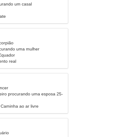
urando um casal
ate
corpião
urando uma mulher
Equador
nto real
ncer
eiro procurando uma esposa 25-
Caminha ao ar livre
uário