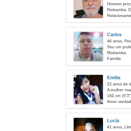
Homem procu
55
Riobamba, 
Relacioname
Carlos
46 anos, Pei
Sou um profe
uma mulher 
Riobamba
Família
Emilia
22 anos de i
A mulher ma
parceiro
160 cm (5'3")
Amor verdad
Lucía
41 anos, Lib